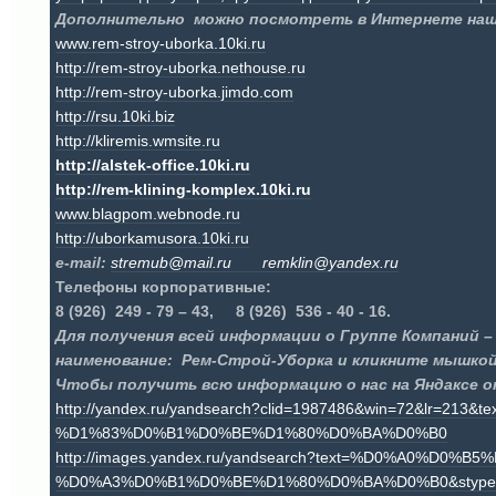
Дополнительно можно посмотреть в Интернете наш
www.rem-stroy-uborka.10ki.ru
http://rem-stroy-uborka.nethouse.ru
http://rem-stroy-uborka.jimdo.com
http://rsu.10ki.biz
http://kliremis.wmsite.ru
http
://
alstek
-
office
.10
ki
.
ru
http
://
rem
-
klining
-
komplex
.10
ki
.
ru
www.blagpom.webnode.ru
http://uborkamusora.10ki.ru
e-mail
:
stremub@mail.
ru
remklin
@
yandex
.
ru
Телефоны корпоративные:
8 (926) 249 - 79 – 43, 8 (926) 536 - 40 - 16.
Для получения всей информации о Группе Компаний 
наименование: Рем-Строй-Уборка и кликните мышкой 
Чтобы получить всю информацию о нас на Яндаксе 
http://yandex.ru/yandsearch?clid=1987486&win=72&
%D1%83%D0%B1%D0%BE%D1%80%D0%BA%D0%B0
http://images.yandex.ru/yandsearch?text=%D0%A0%
%D0%A3%D0%B1%D0%BE%D1%80%D0%BA%D0%B0&stype