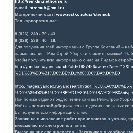
http://remklin.nethouse.ru
e-mail:
stremub@mail.ru
Материнский сайт:
www.restko.ru/usr/stremub
Тел.корпоративные:
8 (926)
249
-
79
-
43.
8 (926)
536
-
40
-
16.
Для получения всей информации о Группе Компаний – на
наименование: Рем-Строй-Уборка и кликните мышкой “Найти
Чтобы получить всю информацию о нас на Яндаксе откройт
http://yandex.ru/yandsearch?clid=1987486&win=72&
%D1%83%D0%B1%D0%BE%D1%80%D0%BA%D0%B0
http://images.yandex.ru/yandsearch?text=%D0%A0%
%D0%A3%D0%B1%D0%BE%D1%80%D0%BA%D0%B0&stype
При поиске отдано предпочтение сайтам Рем-Строй-Уборка
Найти «
рем-строй-уборка
» легко в других поисковых си
Вы получите всю информацию о нас.
Заявки на выполнение работ принимаются в устной, 
письменно по электронной почте.
Выезд наших специалистов к Заказчикам в удобное е