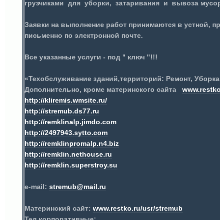
грузчиками для уборки, затаривания и вывоза мусора
Заявки на выполнение работ принимаются в устной, 
письменно по электронной почте.
Все указанные услуги - под " ключ "!!!
«Техобслуживание зданий,территорий: Ремонт, Уборка
Дополнительно, кроме материнского сайта
www.restko
http://kliremis.wmsite.ru/
http://stremub.ds77.ru
http://
remklinalp.
jimdo.
com
http://2497943.
sytto.
com
http://
remklinpromalp.
n4.
biz
http://remklin.nethouse.ru
http://remklin.superstroy.su
e
-
mail
:
stremub@mail.ru
Материнский сайт:
www.restko.ru/usr/stremub
Тел.корпоративные: