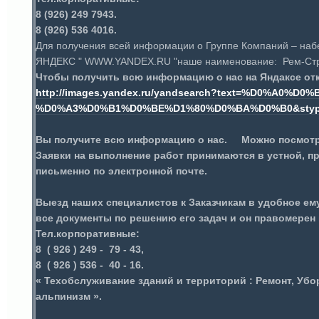
8 (926) 249 7943.
8 (926) 536 4016.
Для получения всей информации о Группе Компаний – набе
ЯНДЕКС " WWW.YANDEX.RU "наше наименование: Рем-Строй
Чтобы получить всю информацию о нас на Яндаксе от
http://images.yandex.ru/yandsearch?text=%D0%A0
%D0%A3%D0%B1%D0%BE%D1%80%D0%BA%D0%B0&styp
Вы получите всю информацию о нас. Можно посмот
Заявки на выполнение работ принимаются в устной, 
письменно по электронной почте.
Выезд наших специалистов к Заказчикам в удобное ем
все документы по решению его задач и он правомере
Тел.корпоративные:
8 ( 926 ) 249 - 79 - 43,
8 ( 926 ) 536 - 40 - 16.
« Техобслуживание зданий и территорий : Ремонт, У
альпинизм ».