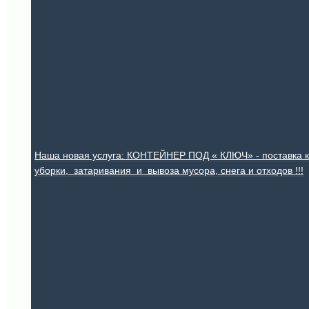
Наша новая услуга: КОНТЕЙНЕР ПОД « КЛЮЧ» - поставка
уборки, затаривания и вывоза мусора, снега и отходов !!!