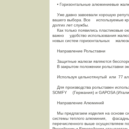
• Горизонтальные алюминиевые жал
Уже давно завоевали хорошую репутац
вашего выбора. Все используемые крас
долгих лет службы.
Как только появились пластиковые окн
важно удобство использования жалюзи
новых систем горизонтальных жалюзи 
Направление Рольставни
Защитные жалюзи являются бесспорны
В закрытом положении рольставни эк
Используя цельнотянутый или 77 алю
Для производства рольставен исполь
SOMFY (Германия) и GAPOSA (Итали
Направление Алюминий
Мы предлагаем изделия на основе си
системы теплого алюминия, фасадные
перечисленного выше осуществляем п
Российским и Европейским стандартам