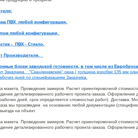
теля:
Окна ПВХ любой конфигурации.
клом любой конфигурации.
тик - ПВХ - Стекло.
от Производителя.
онные блоки заводской готовности, в том числе из Евробрус
т Заказчика . "Скандинавские" окна ( толщина коробки 135 мм,од
абочих дней по спецификациям Заказчика.
ка макета. Проведение замеров. Расчет ориентировочной стоимости
рждение детализированного рабочего проекта-заказа. Оформление
2 рабочих дней, срок определяется сложностью работ). Доставка. М
каза мы произведем на основании любой документации (специфик
выезда на объект.
ка макета. Проведение замеров. Расчет ориентировочной стоимости
рждение детализированного рабочего проекта-заказа. Оформление 