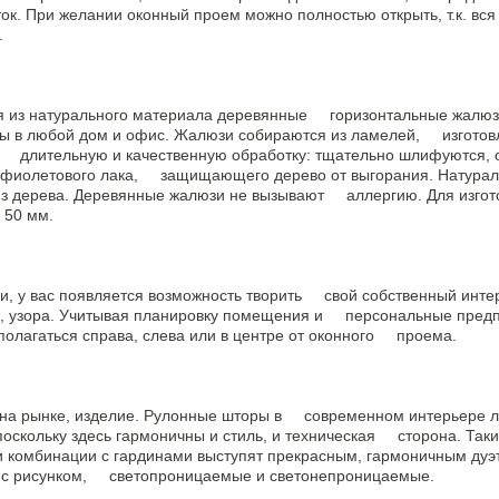
к. При желании оконный проем можно полностью открыть, т.к. вс
.
из натурального материала деревянные горизонтальные жалюзи.
ы в любой дом и офис. Жалюзи собираются из ламелей, изготов
т длительную и качественную обработку: тщательно шлифуются,
афиолетового лака, защищающего дерево от выгорания. Натурал
из дерева. Деревянные жалюзи не вызывают аллергию. Для изго
 50 мм.
 у вас появляется возможность творить свой собственный интерь
, узора. Учитывая планировку помещения и персональные предпо
сполагаться справа, слева или в центре от оконного проема.
а рынке, изделие. Рулонные шторы в современном интерьере л
скольку здесь гармоничны и стиль, и техническая сторона. Таки
и комбинации с гардинами выступят прекрасным, гармоничным ду
ни с рисунком, светопроницаемые и светонепроницаемые.