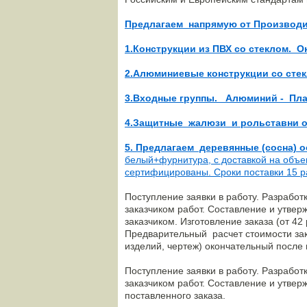
Предлагаем напрямую от Производи
1.Конструкции из ПВХ со стеклом. 
2.Алюминиевые конструкции со сте
3.Входные группы. Алюминий - Плас
4.Защитные жалюзи и рольставни 
5. Предлагаем деревянные (сосна) о
белый+фурнитура, с доставкой на объек
сертифицированы. Сроки поставки 15 р
Поступление заявки в работу. Разработ
заказчиком работ. Составление и утве
заказчиком. Изготовление заказа (от 4
Предварительный расчет стоимости за
изделий, чертеж) окончательный после 
Поступление заявки в работу. Разработ
заказчиком работ. Составление и утве
поставленного заказа.