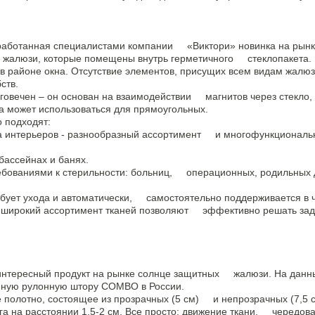
аботанная специалистами компании «Виктори» новинка на рынке 
алюзи, которые помещены внутрь герметичного стеклопакета. П
 районе окна. Отсутствие элементов, присущих всем видам жалю
бств.
овечен – он основан на взаимодействии магнитов через стекло
 может использоваться для прямоугольных.
о подходят:
 интерьеров - разнообразный ассортимент и многофункционально
бассейнах и банях.
ованиями к стерильности: больниц, операционных, родильных 
бует ухода и автоматически, самостоятельно поддерживается в 
широкий ассортимент тканей позволяют эффективно решать зад
ересный продукт на рынке солнце защитных жалюзи. На данны
йную рулонную штору СОМВО в России.
олотно, состоящее из прозрачных (5 см) и непрозрачных (7,5 см
га на расстоянии 1,5-2 см. Все просто: движение ткани, чередов