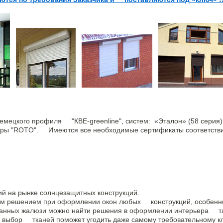
ецкого профиля "КВЕ-greenline", систем: «Эталон» (58 серия),
итуры "ROTO". Имеются все необходимые сертификаты соответст
й на рынке солнцезащитных конструкций.
решением при оформлении окон любых конструкций, особенно ч
нных жалюзи можно найти решения в оформлении интерьера там
 выбор тканей поможет угодить даже самому требовательному к