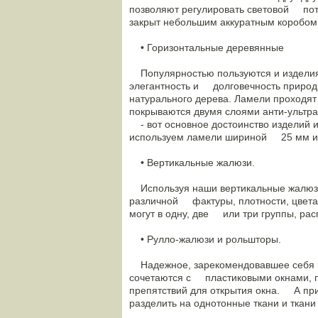
позволяют регулировать световой пото
закрыт небольшим аккуратным коробом
• Горизонтальные деревянные
Популярностью пользуются и изделия 
элегантность и долговечность природ
натурального дерева. Ламели проходя
покрываются двумя слоями анти-ультр
- вот основное достоинство изделий 
используем ламели шириной 25 мм и
• Вертикальные жалюзи.
Используя наши вертикальные жалюзи,
различной фактуры, плотности, цвета
могут в одну, две или три группы, ра
• Рулло-жалюзи и рольшторы.
Надежное, зарекомендовавшее себя н
сочетаются с пластиковыми окнами, по
препятствий для открытия окна. А пр
разделить на однотонные ткани и тка