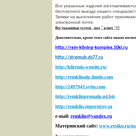
Все указанные изделия изготавливаются
бесплатного выезда нашего специалиста
Заявки на выполнение работ принимаю
электронной почте.
Все указанные услуги - под " ключ "!!!
Дополнительно, кроме этого сайта можно посмо
http
://
rem
-
klining
-
komplex
.10
ki
.
ru
http
://
stremub
.
ds
77.
ru
http://kliremis.wmsite.ru/
http://remklinalp.jimdo.com
http://2497943.sytto.com
http://remklinpromalp.n4.biz
http://remklin.superstroy.su
e-mail:
remklin
@
yandex
.ru
Материнский сайт:
www.restko.ru/us