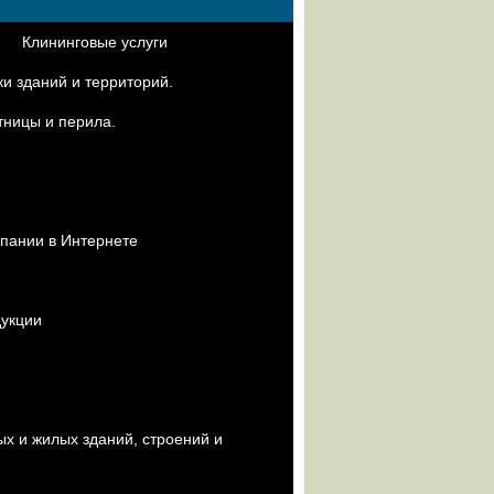
Клининговые услуги
и зданий и территорий.
тницы и перила.
я
пании в Интернете
дукции
х и жилых зданий, строений и