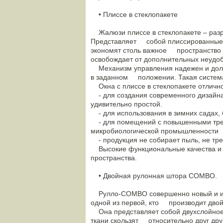
• Плиссе в стеклопакете
Жалюзи плиссе в стеклопакете – разр
Представляет собой плиссированные ж
экономят столь важное пространство в
освобождает от дополнительных неудо
Механизм управления надежен и долг
в заданном положении. Такая система
Окна с плиссе в стеклопакете отличн
- для создания современного дизайна
удивительно простой.
- для использования в зимних садах, 
- для помещений с повышенными треб
микробиологической промышленности
- продукция не собирает пыль, не тре
Высокие функциональные качества и 
пространства.
• Двойная рулонная штора COMBO.
Рулло-СОМВО совершенно новый и инт
одной из первой, кто производит дво
Она представляет собой двухслойное п
ткани скользят относительно друг дру