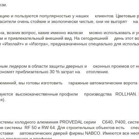
юзи.
ию и пользуются популярностью у наших клиентов. Цветовые ре
ители очень стойкие и экологически чистые, они не выгорят на 
а, возник вопрос, какие именно жалюзи можно использовать и уст
 и привлекательный внешний вид. На сегодняшний день этот во
«Изолайт» и «Изотра», предназначенных специально для исполь
м лидером в области защиты дверных и оконных проемов от не
ономят приблизительно 30 % затрат на отопление.
миний, мы готовы изготовить гаражные автоматические ворота
зуются высококачественные профили производства ROLLHAN. Э
я).
стемы холодного алюминия PROVEDAL серии С640, Р400, систем
 системы RF 50 и RW 64. Для строительных объектов есть спе
оставки автоматических дверей фирмы NABCO. Имеются все не
 на продукцию и профили.