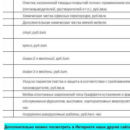
18
Очистка загрязнений твердых покрытий полов с применением спе
(пятновыводителей, растворителей и т.п.), руб./кв.м.
19
Химическая чистка офисных перегородок, руб./кв.м.
20
Дополнительная химическая чистка мягкой мебели:
21
стул, руб./шт.
22
кресл, руб./шт.
23
диван 2-х местный, руб./шт.
25
диван 3-х местны, руб./шт.
25
Уход за паркетом (чистка и защита в соответствии с требованиям
производителя), руб./кв.м.
26
Мойка спонтанных загрязнений типа Граффити остекления и фаса
27
обслуживание фуршетов, выставок, корпоративных мероприятий
час
2
8
погрузочно-разгрузочные работы, руб./чел.-час
Дополнительно можно посмотреть в Интернете наши другие сайт