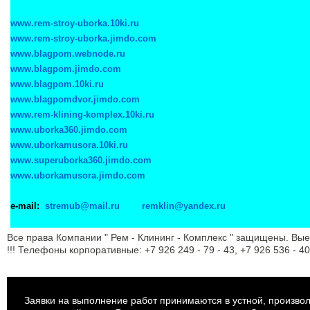
www.rem-stroy-uborka.10ki.ru
www.rem-stroy-uborka.jimdo.com
www.blagpom.webnode.ru
www.blagpom.jimdo.com
www.blagpom.10ki.ru
www.blagpomdvor.jimdo.com
www.rem-klining-komplex.10ki.ru
www.uborka360.jimdo.com
www.uborkamusora.10ki.ru
www.superuborka360.jimdo.com
www.uborkamusora.jimdo.com
e-mail:
stremub@mail.ru
remklin@yandex.ru
Все права Компании " Рем - Клининг - Комплекс " защищены. В
!!! Телефоны корпоративные: +7 926 249 - 79 - 43, +7 926 536 - 40 
Заявки на выполнение работ принимаются в устной, произв