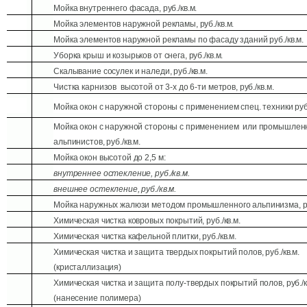
2
Мойка внутреннего фасада, руб./кв.м.
3
Мойка элементов наружной рекламы, руб./кв.м.
4
Мойка элементов наружной рекламы по фасаду зданий руб./кв.м.
5
Уборка крыш и козырьков от снега, руб./кв.м.
6
Скалывание сосулек и наледи, руб./кв.м.
7
Чистка карнизов высотой от 3-х до 6-ти метров, руб./кв.м.
8
Мойка окон с наружной стороны с применением спец. техники руб.
9
Мойка окон с наружной стороны с применением или промышлен
альпинистов, руб./кв.м.
10
Мойка окон высотой до 2,5 м:
11
внутреннее остекление, руб./кв.м.
12
внешнее остекление, руб./кв.м.
13
Мойка наружных жалюзи методом промышленного альпинизма, руб
14
Химическая чистка ковровых покрытий, руб./кв.м.
15
Химическая чистка кафельной плитки, руб./кв.м.
16
Химическая чистка и защита твердых покрытий полов, руб./кв.м.
(кристаллизация)
17
Химическая чистка и защита полу-твердых покрытий полов, руб./к
(нанесение полимера)