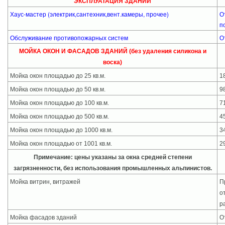
ЭКСПЛУАТАЦИЯ ЗДАНИЙ
Хаус-мастер (электрик,сантехник,вент.камеры, прочее)
О
п
Обслуживание противопожарных систем
О
МОЙКА ОКОН И ФАСАДОВ ЗДАНИЙ (без удаления силикона и
воска)
Мойка окон площадью до 25 кв.м.
1
Мойка окон площадью до 50 кв.м.
9
Мойка окон площадью до 100 кв.м.
7
Мойка окон площадью до 500 кв.м.
4
Мойка окон площадью до 1000 кв.м.
3
Мойка окон площадью от 1001 кв.м.
2
Примечание: цены указаны за окна средней степени
загрязненности, без использования промышленных альпинистов.
Мойка витрин, витражей
П
о
р
Мойка фасадов зданий
О