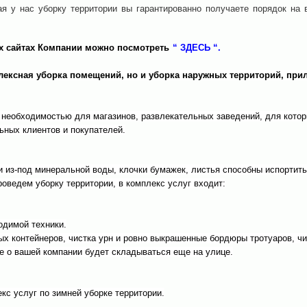
я у нас уборку территории вы гарантированно получаете порядок на 
х сайтах Компании можно посмотреть
“ ЗДЕСЬ “.
лексная уборка помещений, но и уборка наружных территорий, п
 необходимостью для магазинов, развлекательных заведений, для котор
ьных клиентов и покупателей.
ки из-под минеральной воды, клочки бумажек, листья способны испортит
оведем уборку территории, в комплекс услуг входит:
одимой техники.
х контейнеров, чистка урн и ровно выкрашенные бордюры тротуаров, чи
е о вашей компании будет складываться еще на улице.
с услуг по зимней уборке территории.