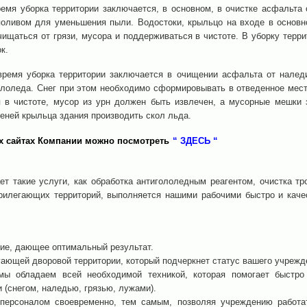
ремя уборка территории заключается, в основном, в очистке асфальта 
ливом для уменьшения пыли. Водостоки, крыльцо на входе в основно
ищаться от грязи, мусора и поддерживаться в чистоте. В уборку терр
к.
ремя уборка территории заключается в очищении асфальта от наледи
ололеда. Снег при этом необходимо сформировывать в отведенное мест
 в чистоте, мусор из урн должен быть извлечен, а мусорные мешки 
пеней крыльца здания производить скол льда.
х сайтах Компании можно посмотреть
“ ЗДЕСЬ “
т такие услуги, как обработка антигололедным реагентом, очистка тр
 прилегающих территорий, выполняется нашими рабочими быстро и каче
ие, дающее оптимальный результат.
ающей дворовой территории, который подчеркнет статус вашего учрежд
мы обладаем всей необходимой техникой, которая помогает быстро
(снегом, наледью, грязью, лужами).
 персоналом своевременно, тем самым, позволяя учреждению работа