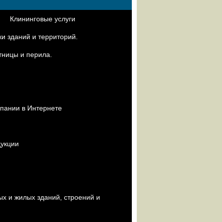
Клининговые услуги
и зданий и территорий.
тницы и перила.
я
пании в Интернете
дукции
х и жилых зданий, строений и