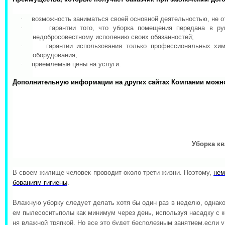
·
возможность заниматься своей основной деятельностью, не о
·
гарантии того, что уборка помещения передана в ру
недобросовестному
исполению
своих обязанностей;
·
гарантии использования только профессиональных хим
оборудования;
·
приемлемые цены на
услуги.
Дополнительную информации на других сайтах Компании можн
Уборка кв
В
своем
жилище
человек
проводит
около
трети
жизни
.
Поэтому
,
нем
бованиям
гигиены
.
Влажную
уборку
следует
делать
хотя
бы
один
раз
в
неделю
,
однак
ем
пылесоситьполы
как
минимум
через
день
,
используя
насадку
с
ня
влажной
тряпкой
.
Но
все
это
будет
бесполезным
занятием
,
если
у