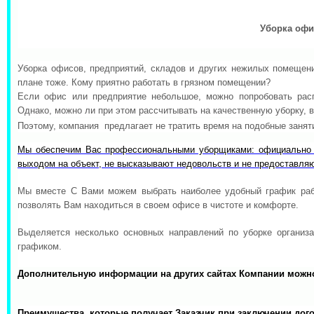
Уборка офи
Уборка офисов, предприятий, складов и других нежилых помещени
плане тоже. Кому приятно работать в грязном помещении?
Если офис или предприятие небольшое, можно попробовать расп
Однако, можно ли при этом рассчитывать на качественную уборку,
Поэтому, компания предлагает не тратить время на подобные занят
Мы обеспечим Вас профессиональными уборщиками: официально
выходом на объект, не высказывают недовольств и не предоставляю
Мы вместе С Вами можем выбрать наиболее удобный график ра
позволять Вам находиться в своем офисе в чистоте и комфорте.
Выделяется несколько основных направлений по уборке организа
графиком.
Дополнительную информации на других сайтах Компании можн
Преимущества, которые получает Заказчик при заключении дого