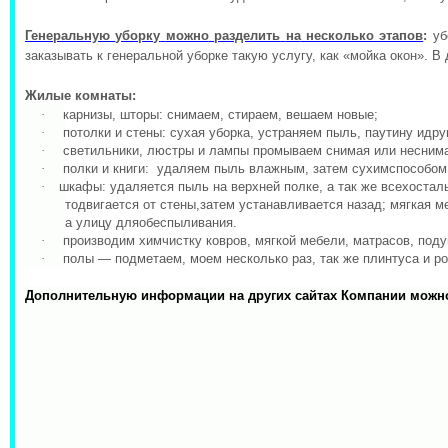
Генеральную
уборку
можно
разделить
на
несколько
этапов
:
уб
заказывать
к
генеральной
уборке
такую
услугу
,
как
«
мойка окон
».
В
Жилые
комнаты
:
·
к
арнизы
,
шторы: снимаем
,
стираем
,
вешаем
новые;
·
потолки
и
стены: сухая
уборка
,
устраняем
пыль
,
паутину
идру
·
светильники
,
люстры
и
лампы
промываем
снимая
или
несним
·
полки
и
книги:
удаляем
пыль
влажным
,
затем
сухимспособом
·
шкафы:
удаляется
пыль
на
верхней
полке
,
а
так
же
всехостал
тодвигается
от
стены
,
затем
устанавливается
назад
;
мягкая
м
а
улицу
дляобеспыливания
.
·
производим
химчистку
ковров
,
мягкой
мебели
,
матрасов
,
поду
·
полы
—
подметаем
,
моем
несколько
раз
,
так
же
плинтуса
и
ро
Дополнительную информации на других сайтах Компании можн