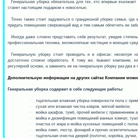
Генеральная уборка обязательна для тех, кто впервые въезжает
станет настоящим подарком к новоселью.
Точно также стоит задуматься о грандиозной уборке семье, где
придать помещению сверкающий вид и тем самым облегчить ее забо
Иногда даже сложно представить себе результат, увидев степень
профессиональная техника, великолепные чистящие и моющие средс
Генеральную уборку стоит проводить и в офисах: несмотря н
достаточно сложно обработать. К тому же, бывают компании, ко
регулярной основе, а заменить ее на генеральную уборку раз-два в 
Дополнительную информации на других сайтах Компании можн
Генеральная уборка содержит в себе следующие работы:
·
тщательная влажная уборка поверхности пола с прим
·
сухая или влажная чистка ковров, мягкой мебели;
·
мойка шкафов, тумб, прочей мебели с применением а
·
мойка и дезинфекция помещений ванных комнат, туал
·
очистка от жира и мойка кухонных помещений с полн
·
мойка ламп, люстр, фонарей и прочих осветительных
·
тщательная очистка дверей (полотно, коробка, ручки, 