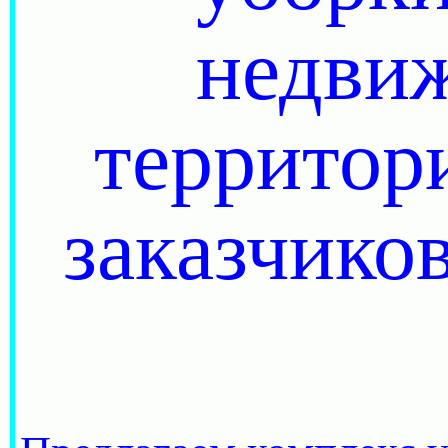
недви
территор
заказчик